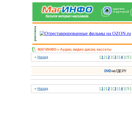
Каталог интернет-магазинов
МАГИНФО
» Аудио, видео диски, кассеты
«
Назад
[
1
] [
2
] [
3
] [
4
] [ 5 ]
DVD
на ГДЕ.РУ
«
Назад
[
1
] [
2
] [
3
] [
4
] [ 5 ]